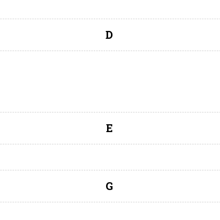
D
E
G