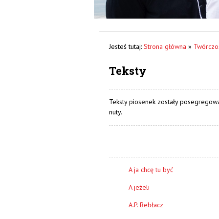
Jesteś tutaj:
Strona główna
»
Twórczo
Teksty
Teksty piosenek zostały posegregowan
nuty.
A ja chcę tu być
A jeżeli
A.P. Bebłacz