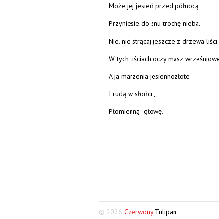
Może jej jesień przed północą
Przyniesie do snu trochę nieba.
Nie, nie strącaj jeszcze z drzewa liści
W tych liściach oczy masz wrześniow
A ja marzenia jesiennozłote
I rudą w słońcu,
Płomienną głowę.
© 2026
Czerwony
Tulipan