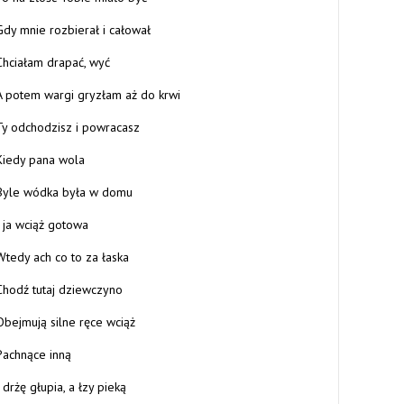
Gdy mnie rozbierał i całował
Chciałam drapać, wyć
A potem wargi gryzłam aż do krwi
Ty odchodzisz i powracasz
Kiedy pana wola
Byle wódka była w domu
I ja wciąż gotowa
Wtedy ach co to za łaska
Chodź tutaj dziewczyno
Obejmują silne ręce wciąż
Pachnące inną
I drżę głupia, a łzy pieką