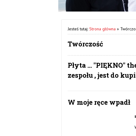
Jesteś tutaj:
Strona główna
»
Twórczo
Twórczość
Płyta ... "PIĘKNO" th
zespołu , jest do k
W moje ręce wpadł