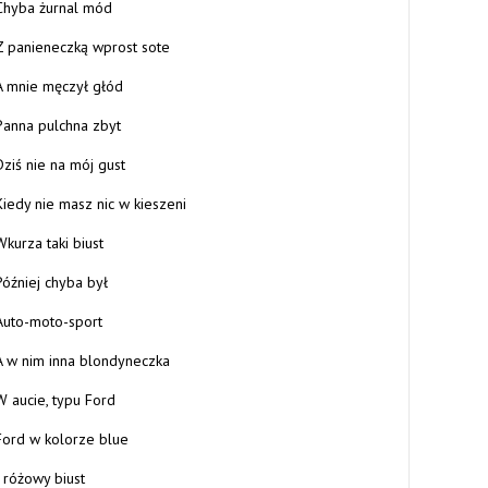
Chyba żurnal mód
Z panieneczką wprost sote
A mnie męczył głód
Panna pulchna zbyt
Dziś nie na mój gust
Kiedy nie masz nic w kieszeni
Wkurza taki biust
Później chyba był
Auto-moto-sport
A w nim inna blondyneczka
W aucie, typu Ford
Ford w kolorze blue
I różowy biust