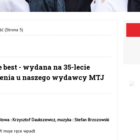
ść
(Strona 5)
e best - wydana na 35-lecie
upienia u naszego wydawcy MTJ
słowa : Krzysztof Daukszewicz,
muzyka : Stefan Brzozowski
W moje ręce wpadł