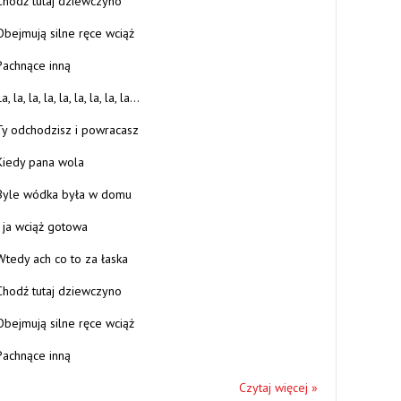
Chodź tutaj dziewczyno
Obejmują silne ręce wciąż
Pachnące inną
a, la, la, la, la, la, la, la, la…
Ty odchodzisz i powracasz
Kiedy pana wola
Byle wódka była w domu
I ja wciąż gotowa
Wtedy ach co to za łaska
Chodź tutaj dziewczyno
Obejmują silne ręce wciąż
Pachnące inną
Czytaj więcej »