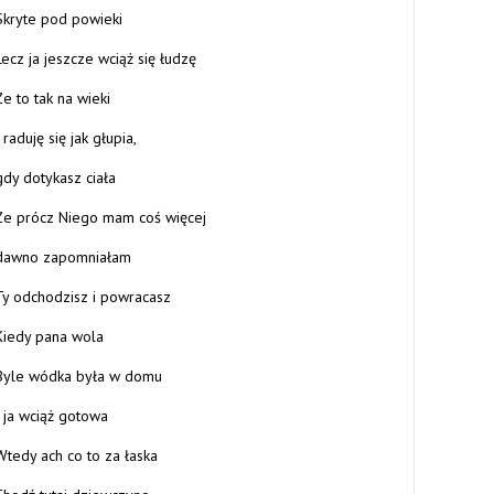
Skryte pod powieki
Lecz ja jeszcze wciąż się łudzę
Że to tak na wieki
I raduję się jak głupia,
gdy dotykasz ciała
Że prócz Niego mam coś więcej
dawno zapomniałam
Ty odchodzisz i powracasz
Kiedy pana wola
Byle wódka była w domu
I ja wciąż gotowa
Wtedy ach co to za łaska