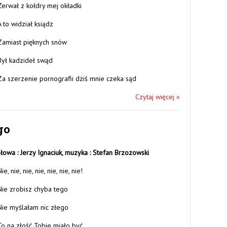
Zerwał z kołdry mej okładki
A to widział ksiądz
Zamiast pięknych snów
Był kadzideł swąd
Za szerzenie pornografii dziś mnie czeka sąd
Czytaj więcej »
go
słowa : Jerzy Ignaciuk,
muzyka : Stefan Brzozowski
ie, nie, nie, nie, nie, nie, nie!
Nie zrobisz chyba tego
Nie myślałam nic złego
To na złość Tobie miało być