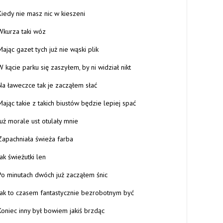
Kiedy nie masz nic w kieszeni
Wkurza taki wóz
Mając gazet tych już nie wąski plik
W kącie parku się zaszyłem, by ni widział nikt
Na ławeczce tak je zacząłem słać
Mając takie z takich biustów będzie lepiej spać
Już morale ust otulały mnie
Zapachniała świeża farba
Jak świeżutki len
Po minutach dwóch już zacząłem śnic
Jak to czasem fantastycznie bezrobotnym być
Koniec inny był bowiem jakiś brzdąc