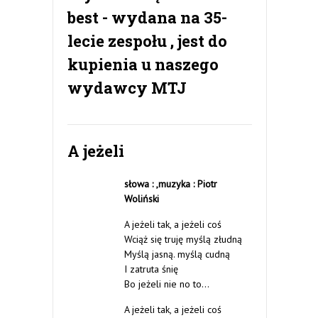
best - wydana na 35-
lecie zespołu , jest do
kupienia u naszego
wydawcy MTJ
A jeżeli
słowa : ,
muzyka : Piotr
Woliński
A jeżeli tak, a jeżeli coś
Wciąż się truję myślą złudną
Myślą jasną. myślą cudną
I zatruta śnię
Bo jeżeli nie no to…
A jeżeli tak, a jeżeli coś