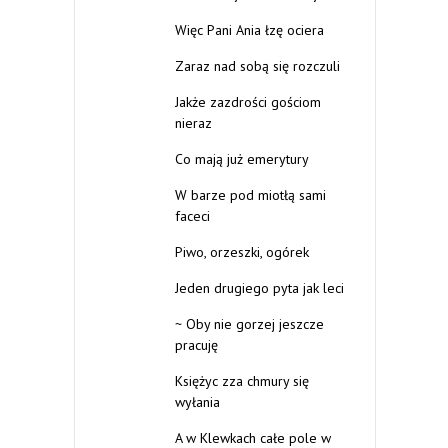
Więc Pani Ania łzę ociera
Zaraz nad sobą się rozczuli
Jakże zazdrości gościom
nieraz
Co mają już emerytury
W barze pod miotłą sami
faceci
Piwo, orzeszki, ogórek
Jeden drugiego pyta jak leci
~ Oby nie gorzej jeszcze
pracuję
Księżyc zza chmury się
wyłania
A w Klewkach całe pole w