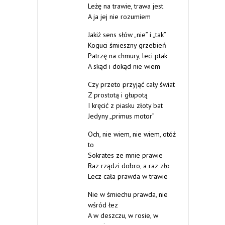
Leżę na trawie, trawa jest
A ja jej nie rozumiem
Jakiż sens słów „nie” i „tak”
Koguci śmieszny grzebień
Patrzę na chmury, leci ptak
A skąd i dokąd nie wiem
Czy przeto przyjąć cały świat
Z prostotą i głupotą
I kręcić z piasku złoty bat
Jedyny „primus motor”
Och, nie wiem, nie wiem, otóż
to
Sokrates ze mnie prawie
Raz rządzi dobro, a raz zło
Lecz cała prawda w trawie
Nie w śmiechu prawda, nie
wśród łez
A w deszczu, w rosie, w