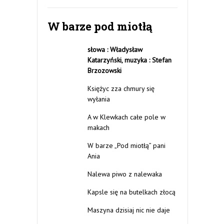
W barze pod miotłą
słowa : Władysław
Katarzyński,
muzyka : Stefan
Brzozowski
Księżyc zza chmury się
wyłania
A w Klewkach całe pole w
makach
W barze „Pod miotłą” pani
Ania
Nalewa piwo z nalewaka
Kapsle się na butelkach złocą
Maszyna dzisiaj nic nie daje