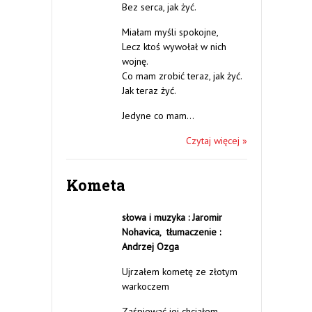
Bez serca, jak żyć.
Miałam myśli spokojne,
Lecz ktoś wywołał w nich
wojnę.
Co mam zrobić teraz, jak żyć.
Jak teraz żyć.
Jedyne co mam…
Czytaj więcej »
Kometa
słowa i muzyka : Jaromir
Nohavica,
tłumaczenie :
Andrzej Ozga
Ujrzałem kometę ze złotym
warkoczem
Zaśpiewać jej chciałem