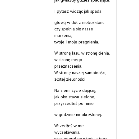
jak gwiazdy gdzieś spadające.
I pytasz widząc jak spada
głową w dół z nieboskłonu
czy spełnią się nasze
marzenia,
twoje i moje pragnienia.
W stronę lasu, w stronę cienia,
w stronę mego
przeznaczenia.
W stronę naszej samotności,
złotej zieloności.
Na ziemi życie dającej,
jak oko stawu zielone,
przyszedłeś po mnie
w godzinie nieokreślonej.
Wszedłeś w me
wyczekiwania,
więc odeszłam wtedy z tobą