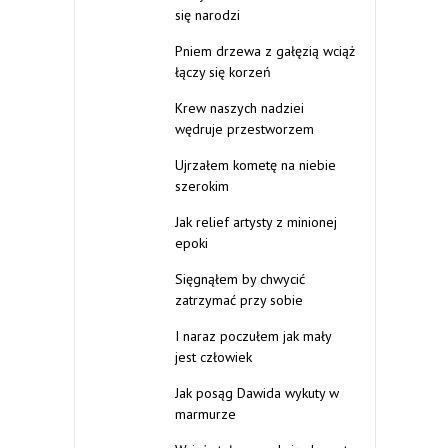
się narodzi
Pniem drzewa z gałęzią wciąż
łączy się korzeń
Krew naszych nadziei
wędruje przestworzem
Ujrzałem kometę na niebie
szerokim
Jak relief artysty z minionej
epoki
Sięgnąłem by chwycić
zatrzymać przy sobie
I naraz poczułem jak mały
jest człowiek
Jak posąg Dawida wykuty w
marmurze