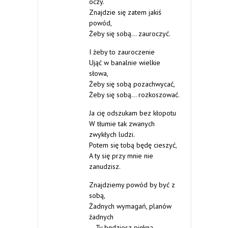
oczy.
Znajdzie się zatem jakiś
powód,
Żeby się sobą… zauroczyć.
I żeby to zauroczenie
Ująć w banalnie wielkie
słowa,
Żeby się sobą pozachwycać,
Żeby się sobą… rozkoszować.
Ja cię odszukam bez kłopotu
W tłumie tak zwanych
zwykłych ludzi.
Potem się tobą będę cieszyć,
A ty się przy mnie nie
zanudzisz.
Znajdziemy powód by być z
sobą,
Żadnych wymagań, planów
żadnych
– Ty będziesz piękna