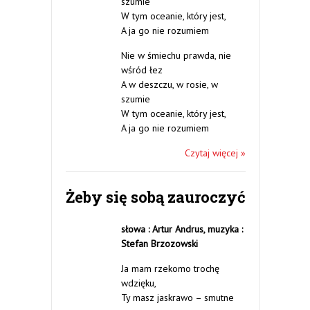
szumie
W tym oceanie, który jest,
A ja go nie rozumiem
Nie w śmiechu prawda, nie
wśród łez
A w deszczu, w rosie, w
szumie
W tym oceanie, który jest,
A ja go nie rozumiem
Czytaj więcej »
Żeby się sobą zauroczyć
słowa : Artur Andrus,
muzyka :
Stefan Brzozowski
Ja mam rzekomo trochę
wdzięku,
Ty masz jaskrawo – smutne