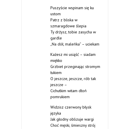
Puszyście wspinam się ku
ustom
Patrz z bliska w
szmaragdowe ślepia
Ty drżysz, tobie zasycha w
gardle
„Na dół, maleńka” – uciekam
Każesz mi usiąść – siadam
miękko
Grzbiet przeginając stromym
łukiem
O jeszcze, jeszcze, rób tak
jeszcze –
Cichutkim witam dłoń
pomrukiem
Widzisz czerwony błysk
języka
Jak głodny oblizuje wargi
Choć męski, śmieszny strój