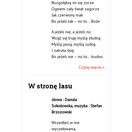
Rozgołębią mi się zorze
Ogniem cały świat zagorze
Jak czerwony mak
Bo jeżeli tak – no to… Boże
A jeżeli nie, a jeżeli nic
Wciąż się truję myślą złudną
Myślą jasną, myślą cudną
I zatruta śnię
Bo jeżeli nie – no to… trudno
Czytaj więcej »
W stronę lasu
słowa : Danuta
Sokołowska,
muzyka : Stefan
Brzozowski
Wszedłeś w me
wyczekiwania,