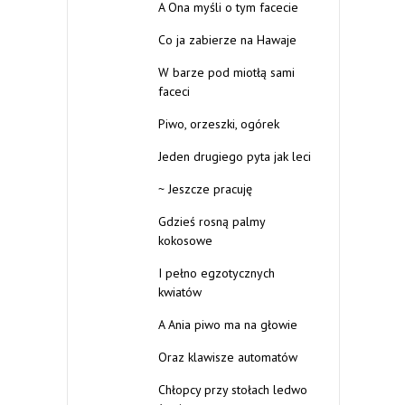
A Ona myśli o tym facecie
Co ja zabierze na Hawaje
W barze pod miotłą sami
faceci
Piwo, orzeszki, ogórek
Jeden drugiego pyta jak leci
~ Jeszcze pracuję
Gdzieś rosną palmy
kokosowe
I pełno egzotycznych
kwiatów
A Ania piwo ma na głowie
Oraz klawisze automatów
Chłopcy przy stołach ledwo