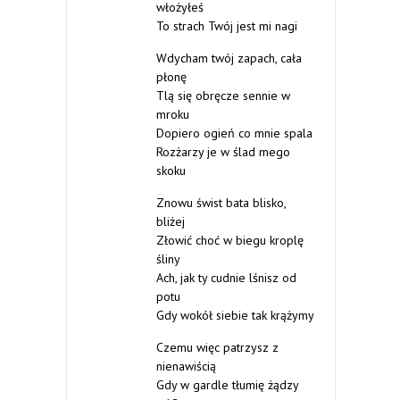
włożyłeś
To strach Twój jest mi nagi
Wdycham twój zapach, cała
płonę
Tlą się obręcze sennie w
mroku
Dopiero ogień co mnie spala
Rozżarzy je w ślad mego
skoku
Znowu świst bata blisko,
bliżej
Złowić choć w biegu kroplę
śliny
Ach, jak ty cudnie lśnisz od
potu
Gdy wokół siebie tak krążymy
Czemu więc patrzysz z
nienawiścią
Gdy w gardle tłumię żądzy