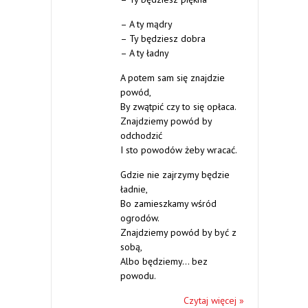
– A ty mądry
– Ty będziesz dobra
– A ty ładny
A potem sam się znajdzie
powód,
By zwątpić czy to się opłaca.
Znajdziemy powód by
odchodzić
I sto powodów żeby wracać.
Gdzie nie zajrzymy będzie
ładnie,
Bo zamieszkamy wśród
ogrodów.
Znajdziemy powód by być z
sobą,
Albo będziemy… bez
powodu.
Czytaj więcej »