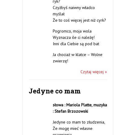
ryk?
Czyżbyś naiwny władco
myślał
Że to coś więcej jest niż cyrk?
Pogromco, moja wola
Wyznacza ile ci należę!
Inni dla Ciebie są pod bat
Ja chociaż w klatce – Wolne
zwierzę!
Czytaj więcej »
Jedyne co mam
słowa : Mariola Platte,
muzyka
: Stefan Brzozowski
Jedyne co mam to złudzenia,
Że mogę mieć własne
pragnienia.