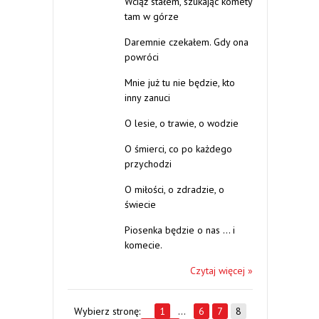
Wciąż stałem, szukając komety
tam w górze
Daremnie czekałem. Gdy ona
powróci
Mnie już tu nie będzie, kto
inny zanuci
O lesie, o trawie, o wodzie
O śmierci, co po każdego
przychodzi
O miłości, o zdradzie, o
świecie
Piosenka będzie o nas … i
komecie.
Czytaj więcej »
Wybierz stronę:
1
…
6
7
8