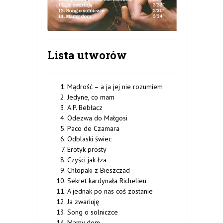
Lista utworów
Mądrość – a ja jej nie rozumiem
Jedyne, co mam
A.P. Bebłacz
Odezwa do Małgosi
Paco de Czamara
Odblaski świec
Erotyk prosty
Czyści jak łza
Chłopaki z Bieszczad
Sekret kardynała Richelieu
A jednak po nas coś zostanie
Ja zwariuję
Song o solniczce
Mamy dom