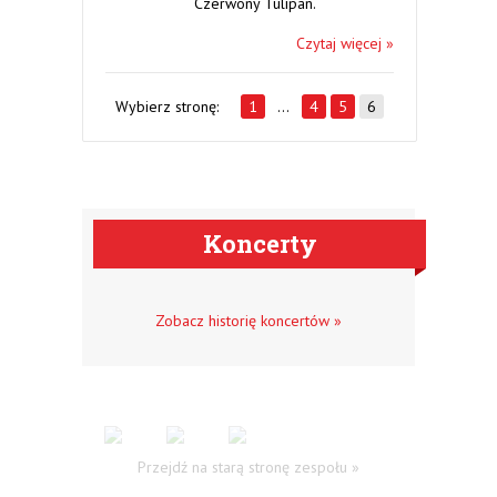
Czerwony Tulipan.
Czytaj więcej »
Wybierz stronę:
1
…
4
5
6
Koncerty
Zobacz historię koncertów »
Przejdź na starą stronę zespołu »