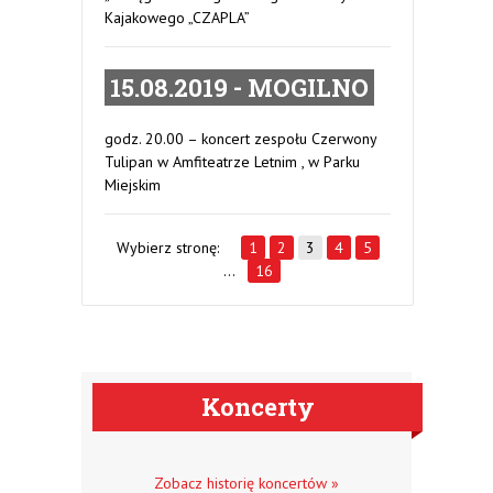
Kajakowego „CZAPLA”
15.08.2019 - MOGILNO
godz. 20.00 – koncert zespołu Czerwony
Tulipan w Amfiteatrze Letnim , w Parku
Miejskim
Wybierz stronę:
1
2
3
4
5
…
16
Koncerty
Zobacz historię koncertów »